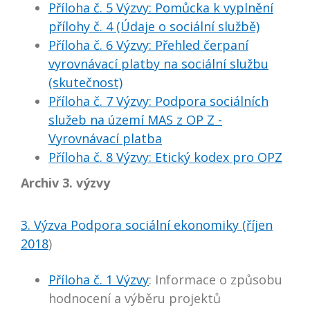
Příloha č. 5 Výzvy: Pomůcka k vyplnění
přílohy č. 4 (Údaje o sociální službě)
Příloha č. 6 Výzvy: Přehled čerpaní
vyrovnávací platby na sociální službu
(skutečnost)
Příloha č. 7 Výzvy: Podpora sociálních
služeb na území MAS z OP Z -
Vyrovnávací platba
Příloha č. 8 Výzvy: Etický kodex pro OPZ
Archiv 3. výzvy
3. Výzva Podpora sociální ekonomiky (říjen
2018
)
Příloha č. 1 Výzvy
: Informace o způsobu
hodnocení a výběru projektů