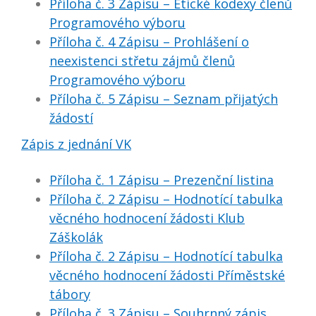
Příloha č. 3 Zápisu – Etické kodexy členů
Programového výboru
Příloha č. 4 Zápisu – Prohlášení o
neexistenci střetu zájmů členů
Programového výboru
Příloha č. 5 Zápisu – Seznam přijatých
žádostí
Zápis z jednání VK
Příloha č. 1 Zápisu – Prezenční listina
Příloha č. 2 Zápisu – Hodnotící tabulka
věcného hodnocení žádosti Klub
Záškolák
Příloha č. 2 Zápisu – Hodnotící tabulka
věcného hodnocení žádosti Příměstské
tábory
Příloha č. 3 Zápisu – Souhrnný zápis