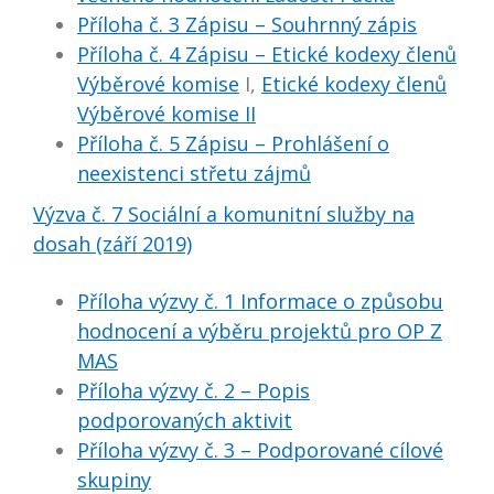
Příloha č. 3 Zápisu – Souhrnný zápis
Příloha č. 4 Zápisu – Etické kodexy členů
Výběrové komise
I,
Etické kodexy členů
Výběrové komise II
Příloha č. 5 Zápisu – Prohlášení o
neexistenci střetu zájmů
Výzva č. 7 Sociální a komunitní služby na
dosah (září 2019)
Příloha výzvy č. 1 Informace o způsobu
hodnocení a výběru projektů pro OP Z
MAS
Příloha výzvy č. 2 – Popis
podporovaných aktivit
Příloha výzvy č. 3 – Podporované cílové
skupiny