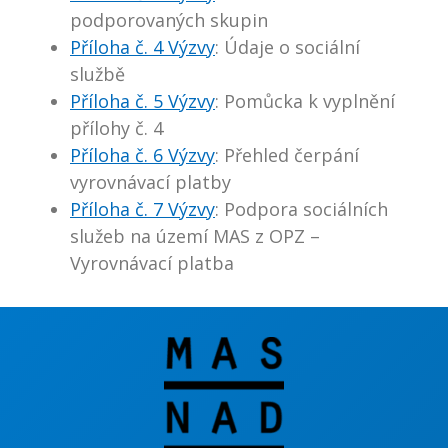
podporovaných skupin
Příloha č. 4 Výzvy
: Údaje o sociální
službě
Příloha č. 5 Výzvy
: Pomůcka k vyplnění
přílohy č. 4
Příloha č. 6 Výzvy
: Přehled čerpání
vyrovnávací platby
Příloha č. 7 Výzvy
: Podpora sociálních
služeb na území MAS z OPZ –
Vyrovnávací platba