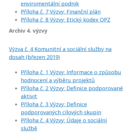
enviromentální podnik
Příloha č. 7 Výzvy: Finanční plán
Příloha č. 8 Výzvy: Etický kodex OPZ
Archiv 4. výzvy
Výzva č. 4 Komunitní a sociální služby na
dosah (březen 2019
)
Příloha č. 1 Výzvy: Informace o způsobu
hodnocení a výběru projektů
Příloha č. 2 Výzvy: Definice podporované
aktivit
Příloha č. 3 Výzvy: Definice
podporovaných cílových skupin
Příloha č. 4 Výzvy: Údaje o sociální
službě