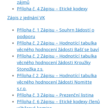
zájmů
Příloha č. 4 Zápisu – Etické kodexy
Zápis z jednání VK
Příloha č. 1 Zápisu – Souhrn žádostí o
podporu
Příloha č. 2 Zápisu – Hodnotící tabulka
věcného hodnocení žádosti Bašť se baví
Příloha č. 2 Zápisu – Hodnotící tabulka
věcného hodnocení žádosti Kroužky
Stonožka z.s.
Příloha č 2. Zápisu – Hodnotící tabulka
věcného hodnocení žádosti Nomitte
s.r.o.
Příloha č. 3 Zápisu – Prezenční listina
Příloha č. 6 Zápisu – Etické kodexy členů