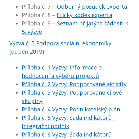
Příloha č. 7 –
Odborný posudek experta
Příloha č. 8 –
Etický kodex experta
Příloha č. 9 –
Seznam přijatých žádostí k
5. výzvě
Výzva č. 5 Podpora sociální ekonomiky
(duben 2019
)
Příloha č. 1 Výzvy: Informace o
hodnocení a výběru projektů
Příloha č. 2 Výzvy: Podporované aktivity
Příloha č. 3 Výzvy: Podporované cílové
skupiny
Příloha č. 4 Výzvy: Podnikatelský plán
Příloha č. 5 Výzvy: Sada indikátorů –
integrační podnik
Příloha č. 6 Výzvy: Sada indikátorů –