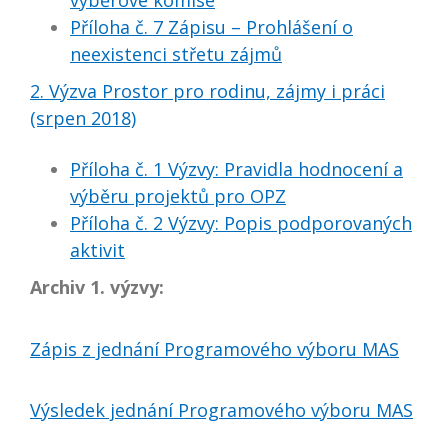
výběrové komise
Příloha č. 7 Zápisu – Prohlášení o
neexistenci střetu zájmů
2. Výzva Prostor pro rodinu, zájmy i práci
(srpen 2018)
Příloha č. 1 Výzvy: Pravidla hodnocení a
výběru projektů pro OPZ
Příloha č. 2 Výzvy: Popis podporovaných
aktivit
Archiv 1. výzvy:
Zápis z jednání Programového výboru MAS
Výsledek jednání Programového výboru MAS