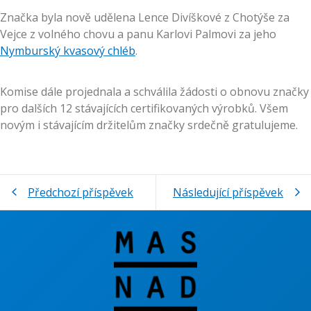
Značka byla nově udělena Lence Divíškové z Chotýše za
Vejce z volného chovu a panu Karlovi Palmovi za jeho
Nymburský kvasový chléb
.
Komise dále projednala a schválila žádosti o obnovu značky
pro dalších 12 stávajících certifikovaných výrobků. Všem
novým i stávajícím držitelům značky srdečně gratulujeme.
Předchozí příspěvek
Následující příspěvek