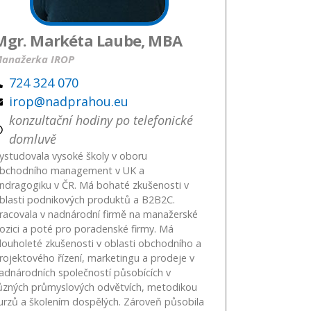
Mgr. Markéta Laube, MBA
anažerka IROP
724 324 070
irop@nadprahou.eu
konzultační hodiny po telefonické
domluvě
ystudovala vysoké školy v oboru
bchodního management v UK a
ndragogiku v ČR. Má bohaté zkušenosti v
blasti podnikových produktů a B2B2C.
racovala v nadnárodní firmě na manažerské
ozici a poté pro poradenské firmy. Má
louholeté zkušenosti v oblasti obchodního a
rojektového řízení, marketingu a prodeje v
adnárodních společností působících v
ůzných průmyslových odvětvích, metodikou
urzů a školením dospělých. Zároveň působila