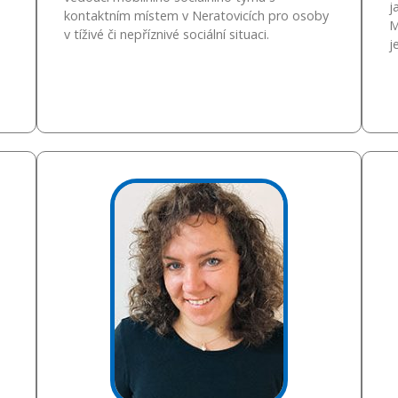
j
kontaktním místem v Neratovicích pro osoby
M
v tíživé či nepříznivé sociální situaci.
j