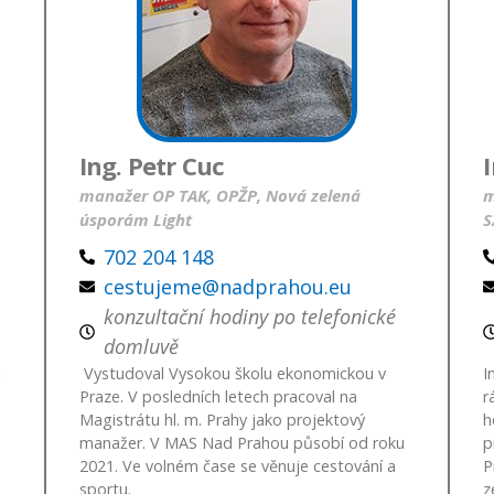
Ing. Petr Cuc
manažer OP TAK, OPŽP, Nová zelená
m
úsporám Light
S
702 204 148
cestujeme@nadprahou.eu
konzultační hodiny po telefonické
domluvě
i
Vystudoval Vysokou školu ekonomickou v
I
Praze. V posledních letech pracoval na
r
Magistrátu hl. m. Prahy jako projektový
h
manažer. V MAS Nad Prahou působí od roku
p
2021. Ve volném čase se věnuje cestování a
P
sportu.
z