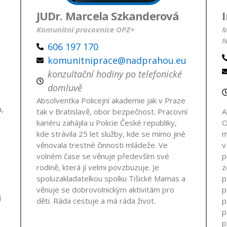
JUDr. Marcela Szkanderová
Komunitní pracovnice OPZ+
M
N
606 197 170
komunitniprace@nadprahou.eu
konzultační hodiny po telefonické
domluvě
Absolventka Policejní akademie jak v Praze
,
tak v Bratislavě, obor bezpečnost. Pracovní
A
kariéru zahájila u Policie České republiky,
O
e
kde strávila 25 let služby, kde se mimo jiné
m
věnovala trestné činnosti mládeže. Ve
v
volném čase se věnuje především své
p
rodině, která jí velmi povzbuzuje. Je
z
spoluzakladatelkou spolku Tišické Mamas a
p
věnuje se dobrovolnickým aktivitám pro
p
í
děti. Ráda cestuje a má ráda život.
p
p
p