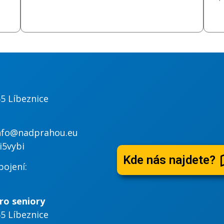
65 Líbeznice
nfo@nadprahou.eu
i5vybi
Kde nás najdete?
pojení:
ro seniory
65 Líbeznice