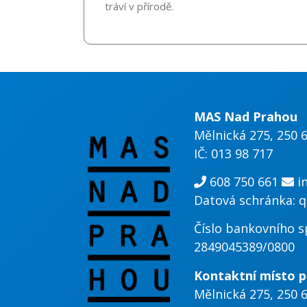
tráví v přírodě.
MAS Nad Prahou
Mělnická 275, 250 
IČ: 013 98 717
608 750 661
i
Datová schránka: q
Číslo bankovního s
2849045389/0800
Kontaktní místo p
Mělnická 275, 250 