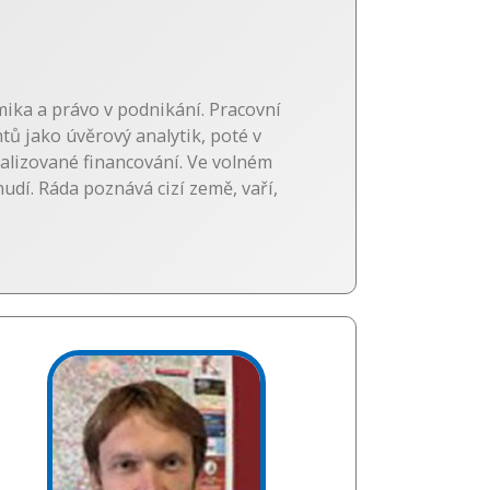
ika a právo v podnikání. Pracovní
ntů jako úvěrový analytik, poté v
ializované financování. Ve volném
udí. Ráda poznává cizí země, vaří,