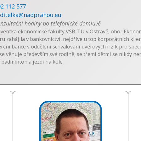
02 112 577
editelka@nadprahou.eu
nzultační hodiny po telefonické domluvě
ventka ekonomické fakulty VŠB-TU v Ostravě, obor Ekonom
ru zahájila v bankovnictví, nejdříve u top korporátních klie
ční bance v oddělení schvalování úvěrových rizik pro spec
se věnuje především své rodině, se třemi dětmi se nikdy nen
 badminton a jezdí na kole.