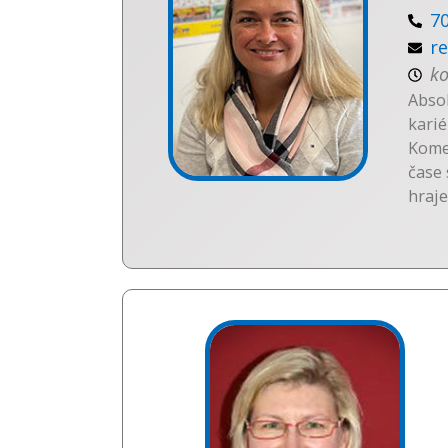
7
r
ko
Absol
karié
Komer
čase 
hraje