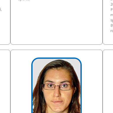
2
í,
P
m
s
E
r