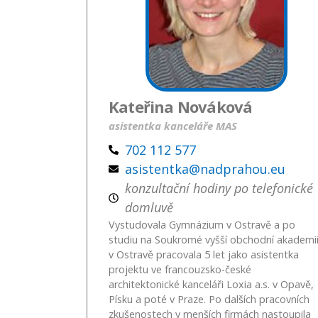
Kateřina Nováková
asistentka kanceláře MAS
702 112 577
asistentka@nadprahou.eu
konzultační hodiny po telefonické
domluvě
Vystudovala Gymnázium v Ostravě a po
studiu na Soukromé vyšší obchodní akademi
v Ostravě pracovala 5 let jako asistentka
projektu ve francouzsko-české
architektonické kanceláři Loxia a.s. v Opavě,
Písku a poté v Praze. Po dalších pracovních
zkušenostech v menších firmách nastoupila