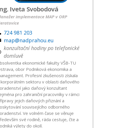
Ing. Iveta Svobodová
anažer implementace MAP v ORP
eratovice
724 981 203
map@nadprahou.eu
konzultační hodiny po telefonické
domluvě
bsolventka ekonomické fakulty VŠB-TU
strava, obor Podniková ekonomika a
anagement. Profesní zkušenosti získala
 korporátním sektoru v oblasti daňového
oradenství jako daňový konzultant
ejména pro zahraniční pracovníky v rámci
řípravy jejich daňových přiznání a
oskytování souvisejícího odborného
oradenství. Ve volném čase se věnuje
ředevším své rodině, ráda cestuje, čte a
odniká výlety do okolí.