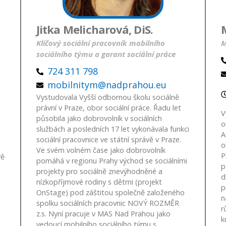
Jitka Melicharová, DiS.
Klíčový sociální pracovník mobilního
M
sociálního týmu a garant sociální práce
724 311 798
mobilnitym@nadprahou.eu
Vystudovala Vyšší odbornou školu sociálně
právní v Praze, obor sociální práce. Řadu let
V
působila jako dobrovolník v sociálních
o
službách a posledních 17 let vykonávala funkci
A
sociální pracovnice ve státní správě v Praze.
o
Ve svém volném čase jako dobrovolník
P
vě
pomáhá v regionu Prahy východ se sociálními
p
projekty pro sociálně znevýhodněné a
d
nízkopříjmové rodiny s dětmi (projekt
p
OnStage) pod záštitou společně založeného
n
spolku sociálních pracovnic NOVÝ ROZMĚR
r
z.s. Nyní pracuje v MAS Nad Prahou jako
k
vedoucí mobilního sociálního týmu s