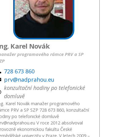
Ing. Karel Novák
anažer programového rámce PRV a SP
ZP
728 673 860
prv@nadprahou.eu
konzultační hodiny po telefonické
domluvě
ng. Karel Novák manažer programového
ámce PRV a SP SZP 728 673 860, konzultační
odiny po telefonické domluvě
rv@nadprahou.eu V roce 2012 absolvoval
rovozně ekonomickou fakultu České
emědělské univerzity v Praze. V letech 2009 –